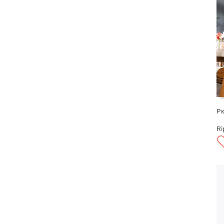
Рю
Ri