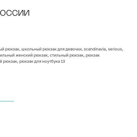
ый рюкзак
,
школьный рюкзак для девочки
,
scandinavia
,
serious
,
тильный женский рюкзак
,
стильный рюкзак
,
рюкзак
й рюкзак
,
рюкзак для ноутбука 13