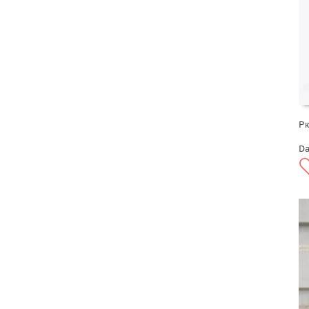
Рю
Da