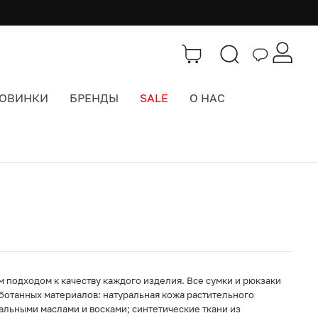
ОВИНКИ
БРЕНДЫ
SALE
О НАС
Каталог
>
Городские рюкзаки
м подходом к качеству каждого изделия. Все сумки и рюкзаки
ботанных материалов: натуральная кожа растительного
альными маслами и восками; синтетические ткани из