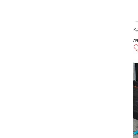
Ka
ля