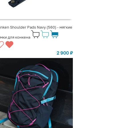
nken Shoulder Pads Navy (560) - мягкие
мки для конкена
2 900
₽