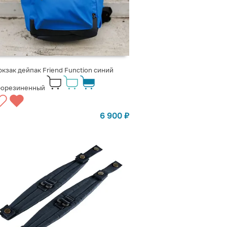
кзак дейпак Friend Function синий
рорезиненный
6 900
₽