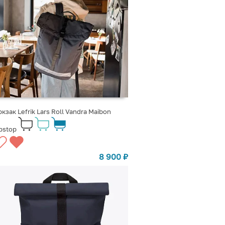
кзак Lefrik Lars Roll Vandra Maibon
pstop
8 900
₽