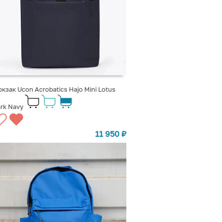
кзак Ucon Acrobatics Hajo Mini Lotus
rk Navy
11 950
₽