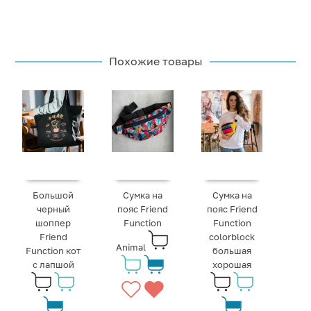
Похожие товары
Большой
Сумка на
Сумка на
черный
пояс Friend
пояс Friend
шоппер
Function
Function
Friend
colorblock
Animal
Function кот
большая
с лапшой
хорошая