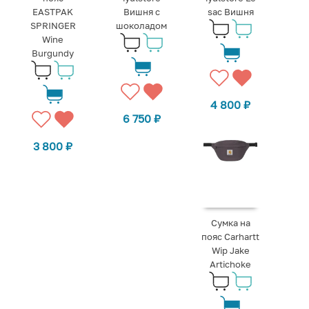
EASTPAK
Вишня с
sac Вишня
SPRINGER
шоколадом
Wine
Burgundy
4 800
₽
6 750
₽
3 800
₽
Сумка на
пояс Carhartt
Wip Jake
Artichoke