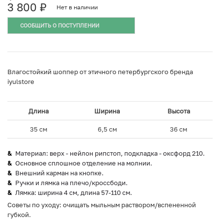
3 800
₽
Нет в наличии
СООБЩИТЬ О ПОСТУПЛЕНИИ
Влагостойкий шоппер от этичного петербургского бренда
⁣iyulstore
Длина
Ширина
Высота
35 см
6,5 см
36 см
Материал: верх - нейлон рипстоп, подкладка - оксфорд 210⁣⁣.
Основное сплошное отделение на молнии.
Внешний карман на кнопке.
Ручки и лямка на плечо/кроссбоди.
Лямка: ширина 4 см, длина 57-110 см.
Советы по уходу: очищать мыльным раствором/вспененной
губкой.