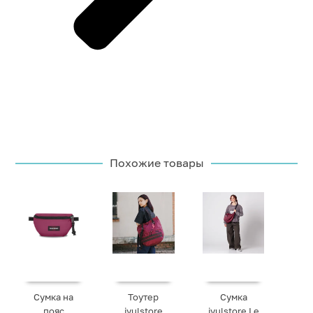
Похожие товары
Сумка на
Тоутер
Сумка
пояс
iyulstore
iyulstore Le