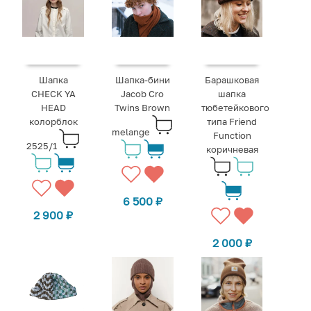
Шапка
Шапка-бини
Барашковая
CHECK YA
Jacob Cro
шапка
HEAD
Twins Brown
тюбетейкового
колорблок
типа Friend
melange
Function
2525/1
коричневая
6 500
₽
2 900
₽
2 000
₽