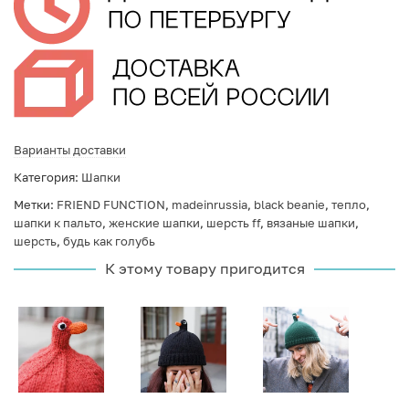
Варианты доставки
Категория:
Шапки
Метки:
FRIEND FUNCTION
,
madeinrussia
,
black beanie
,
тепло
,
шапки к пальто
,
женские шапки
,
шерсть ff
,
вязаные шапки
,
шерсть
,
будь как голубь
К этому товару пригодится