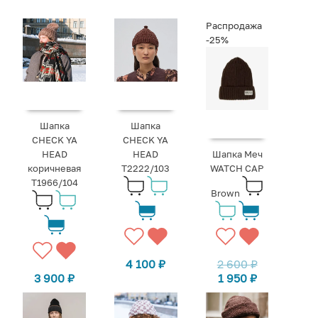
Распродажа
-25%
Шапка
Шапка
CHECK YA
CHECK YA
HEAD
HEAD
Шапка Меч
коричневая
Т2222/103
WATCH CAP
T1966/104
Brown
4 100
₽
2 600
₽
3 900
₽
1 950
₽