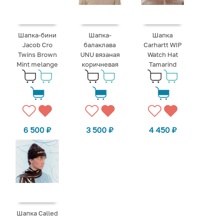
Шапка-бини
Шапка-
Шапка
Jacob Cro
балаклава
Carhartt WIP
Twins Brown
UNU вязаная
Watch Hat
Mint melange
коричневая
Tamarind
6 500
₽
3 500
₽
4 450
₽
Шапка Called