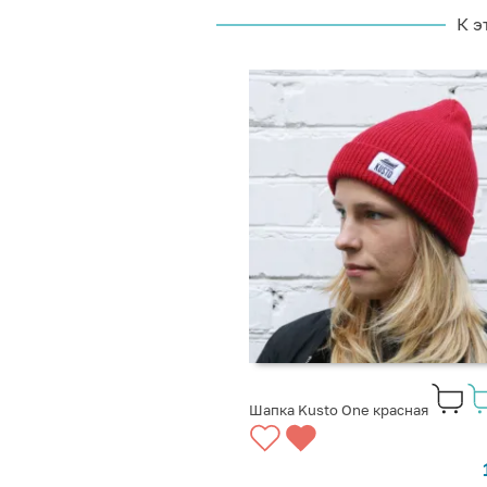
К э
Шапка Kusto One красная