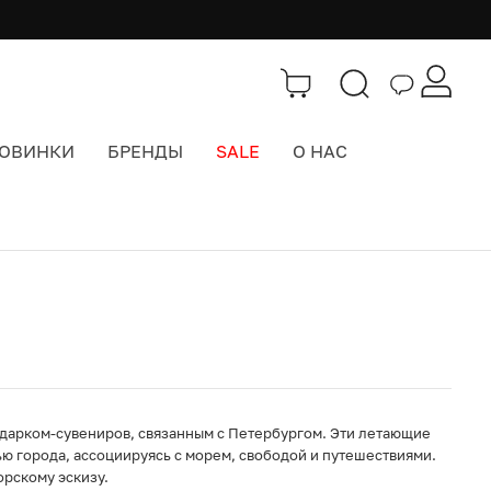
ОВИНКИ
БРЕНДЫ
SALE
О НАС
Каталог
>
Значки, брелоки, подвесы
одарком-сувениров, связанным с Петербургом. Эти летающие
ю города, ассоциируясь с морем, свободой и путешествиями.
рскому эскизу.