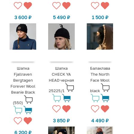
3 600
₽
5 490
₽
1 500
₽
Шапка
Шапка
Балаклава
Fjallraven
CHECK YA
The North
Bergtagen
HEAD черная
Face Wool
Forever Wool
25225/1
black
Beanie Black
(550)
3 850
₽
4 490
₽
6 200
₽