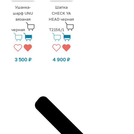
Ушанка-
Шапка
шарф UNU
CHECK YA
вязаная
HEAD черная
черная
Т2156/1
3 500
₽
4 900
₽