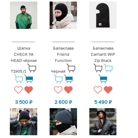
Шапка
Балаклава
Балаклава
CHECK YA
Friend
Carhartt WIP
HEAD чёрная
Function
Zip Black
T1905/1
Черная
3 500
₽
2 600
₽
5 490
₽