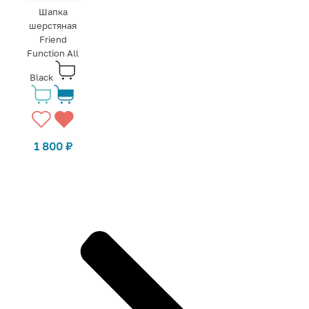
Шапка
шерстяная
Friend
Function All
Black
1 800
₽