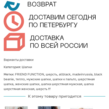
Варианты доставки
Категория:
Шапки
Метки:
FRIEND FUNCTION
,
шерсть
,
allblack
,
madeinrussia
,
black
beanie
,
тепло
,
мужские шапки
,
шапки к пальто
,
шерстяная
шапка
,
женские шапки
,
шапка шерстяная мужская
,
шапка
шерстяная женская
,
шерсть ff
К этому товару пригодится