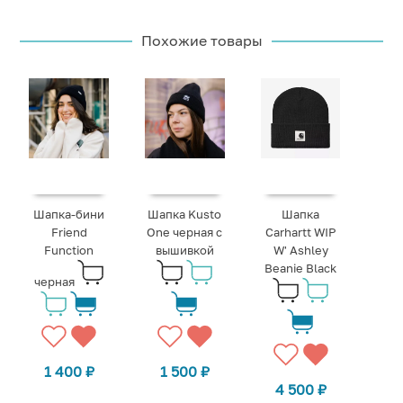
Похожие товары
Шапка-бини
Шапка Kusto
Шапка
Friend
One черная с
Carhartt WIP
Function
вышивкой
W' Ashley
Beanie Black
черная
1 400
₽
1 500
₽
4 500
₽