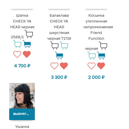
Шапка
Балаклава
Косынка
CHECK YA
CHECK YA
утепленная
HEAD черная
HEAD
непромокаемая
шерстяная
Friend
2568/1
черная T1719
Function
черная
4 700
₽
3 300
₽
2 000
₽
ВЫБРАТЬ ВАРИАНТЫ
Ушанка