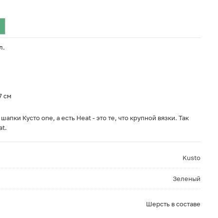
л.
7 см
апки Кусто one, а есть Heat - это те, что крупной вязки. Так
at.
Kusto
Зеленый
Шерсть в составе