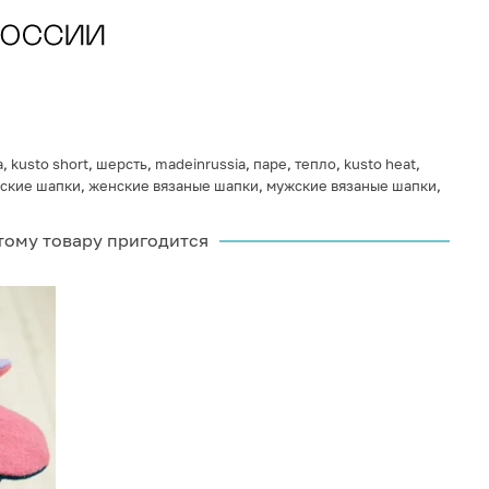
а
,
kusto short
,
шерсть
,
madeinrussia
,
паре
,
тепло
,
kusto heat
,
ские шапки
,
женские вязаные шапки
,
мужские вязаные шапки
,
тому товару пригодится