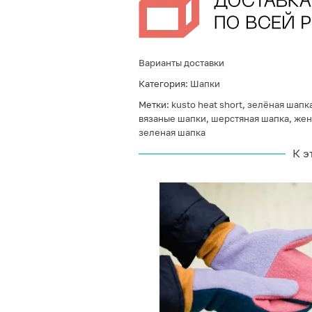
Варианты доставки
Категория:
Шапки
Метки:
kusto heat short
,
зелёная шапк
вязаные шапки
,
шерстяная шапка
,
жен
зеленая шапка
К э