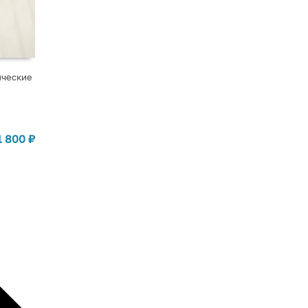
ические
1 800
₽