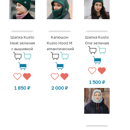
Шапка Kusto
Капюшон
Шапка Kusto
Heat зеленая
Kusto Hood M
One зеленая
с вышивкой
атлантический
1 500
₽
1 850
₽
2 000
₽