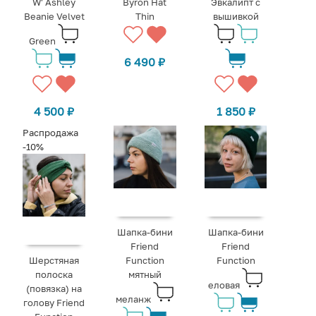
W' Ashley
Byron Hat
Эвкалипт с
Beanie Velvet
Thin
вышивкой
Green
6 490
₽
4 500
₽
1 850
₽
Распродажа
-10%
Шапка-бини
Шапка-бини
Friend
Friend
Шерстяная
Function
Function
полоска
мятный
еловая
(повязка) на
меланж
голову Friend