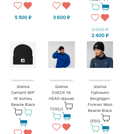
5 500
₽
3 600
₽
3 000
₽
2 400
₽
Шапка
Шапка
Шапка
Carhartt WIP
CHECK YA
Fjallraven
W' Ashley
HEAD чёрная
Bergtagen
Beanie Black
Forever Wool
T330/1
Beanie Black
(550)