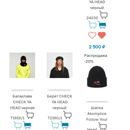
YA HEAD
черный
24230
2 500
₽
Распродажа
-20%
Балаклава
Берет CHECK
CHECK YA
YA HEAD
HEAD черная
черный
Шапка
Akomplice
T1919/1
T2160/1
Follow Your
Heart