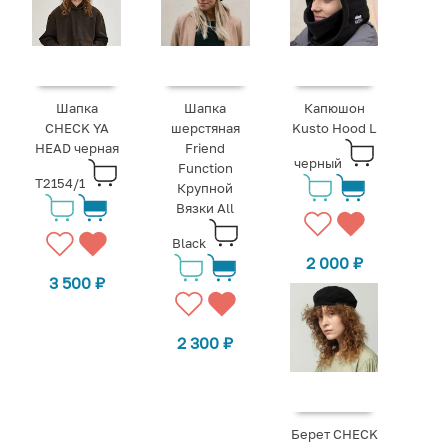
Шапка
Шапка
Капюшон
CHECK YA
шерстяная
Kusto Hood L
HEAD черная
Friend
черный
Function
T2154/1
Крупной
Вязки All
Black
2 000
₽
3 500
₽
2 300
₽
Берет CHECK