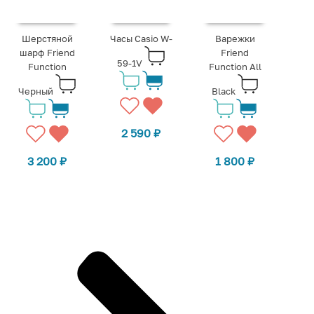
Шерстяной
Часы Casio W-
Варежки
шарф Friend
Friend
59-1V
Function
Function All
Черный
Black
2 590
₽
3 200
₽
1 800
₽