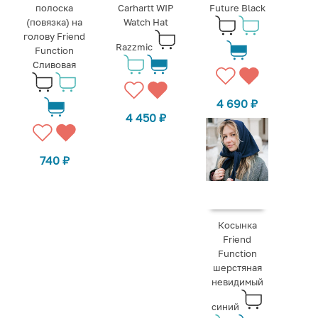
полоска
Carhartt WIP
Future Black
(повязка) на
Watch Hat
голову Friend
Razzmic
Function
Сливовая
4 690
₽
4 450
₽
740
₽
Косынка
Friend
Function
шерстяная
невидимый
синий