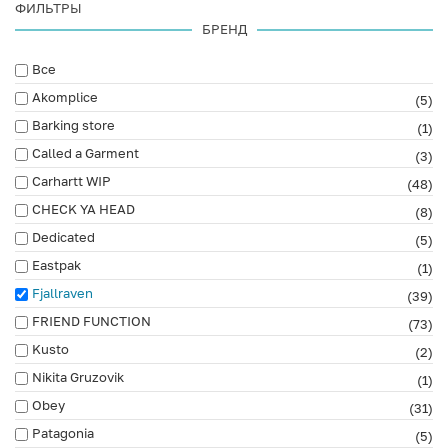
ФИЛЬТРЫ
БРЕНД
Все
Akomplice
(5)
Barking store
(1)
Called a Garment
(3)
Carhartt WIP
(48)
CHECK YA HEAD
(8)
Dedicated
(5)
Eastpak
(1)
Fjallraven
(39)
FRIEND FUNCTION
(73)
Kusto
(2)
Nikita Gruzovik
(1)
Obey
(31)
Patagonia
(5)