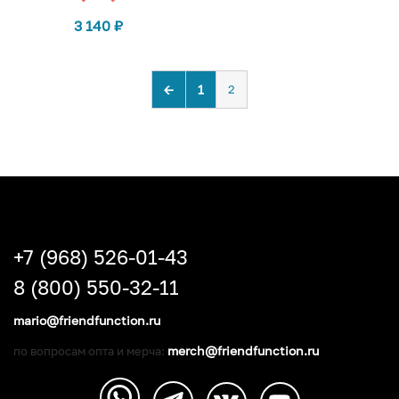
3 140
₽
←
1
2
+7 (968) 526-01-43
8 (800) 550-32-11
mario@friendfunction.ru
merch@friendfunction.ru
по вопросам опта и мерча: