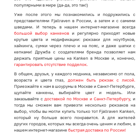
популярными в мире (да-да, это так!)
Уже после этого мы познакомились и подружились с
представителями Fjallraven в России, а затем и с самими
шведами. И теперь в нашем интернет-магазине всегда
большой выбор канкенов
и регулярно приходят новые
крутые цвета и модификации: рюкзаки для ноутбуков,
хайкинга, сумки через плечо и на пояс, и даже шапки с
кепками! Дружба с создателями бренда позволяет нам
держать приятные цены на Kanken в Москве и, конечно,
гарантировать отсутствие подделок.
В общем, друзья, у каждого модника, независимо от пола,
возраста и цвета глаз,
должен быть рюкзак с лисой.
Приезжайте к нам в шоурумы в Москве и Санкт-Петербурге,
щупайте канкены, выбирайте цвет и модель. Или
заказывайте с
доставкой по Москве и Санкт-Петербургу
, и
тогда мы сможем вам привезти несколько рюкзаков на
выбор, чтобы вы могли купить только тот Fjallraven Kanken,
который ну больше всего понравится. А для жителей
других городов, которых мы всегда очень ценим и любим, в
нашем интернет-магазине
быстрая доставка по России!