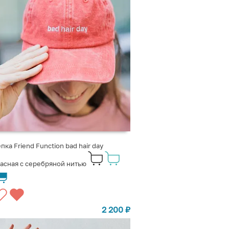
пка Friend Function bad hair day
асная с серебряной нитью
2 200
₽