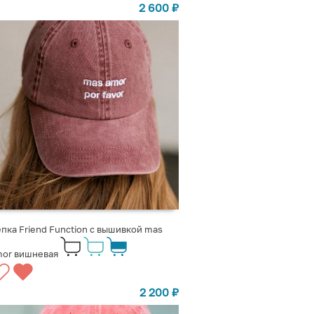
2 600
₽
пка Friend Function с вышивкой mas
mor вишневая
2 200
₽