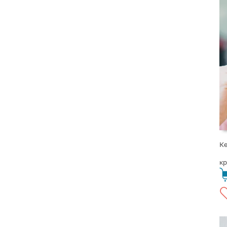
Ке
кр