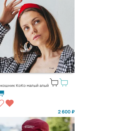
окошник КоКо малый алый
2 600
₽