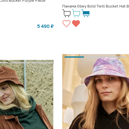
Cord Bucket Purple Paste
Панама Obey Bold Twill Bucket Hat B
5 490
₽