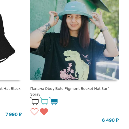
t Hat Black
Панама Obey Bold Pigment Bucket Hat Surf
Spray
7 990
₽
6 490
₽