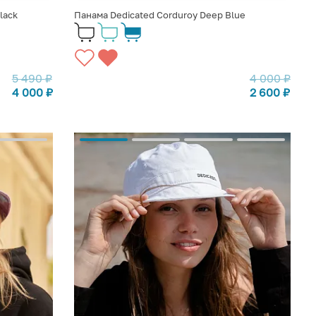
lack
Панама Dedicated Corduroy Deep Blue
5 490
₽
4 000
₽
4 000
₽
2 600
₽