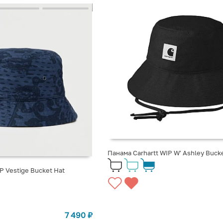
Панама Carhartt WIP W' Ashley Bucke
P Vestige Bucket Hat
7 490
₽