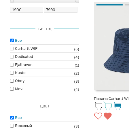
БРЕНД
Все
Carhartt WIP
(6)
Dedicated
(4)
Fjallraven
(1)
Kusto
(2)
Obey
(8)
Меч
(4)
Панама Carhartt WI
ЦВЕТ
Все
Бежевый
(3)