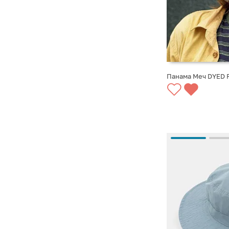
Панама Меч DYED F
СООБЩИТЬ О ПО