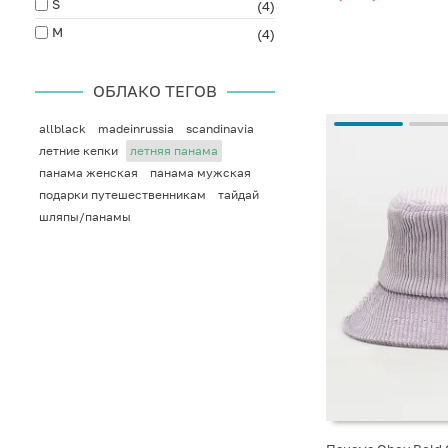
S
(4)
M
(4)
ОБЛАКО ТЕГОВ
allblack
madeinrussia
scandinavia
летние кепки
летняя панама
панама женская
панама мужская
подарки путешественникам
тайдай
шляпы/панамы