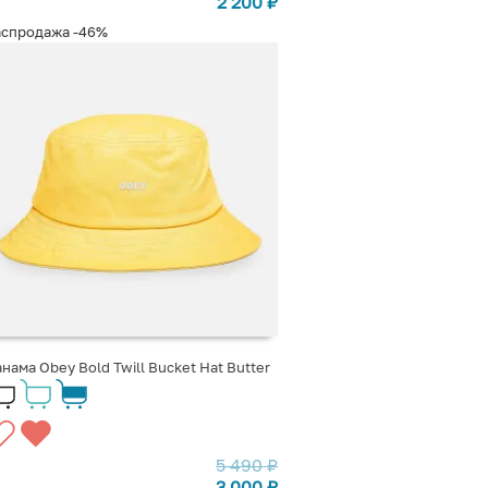
2 200
₽
аспродажа
-46%
нама Obey Bold Twill Bucket Hat Butter
5 490
₽
3 000
₽