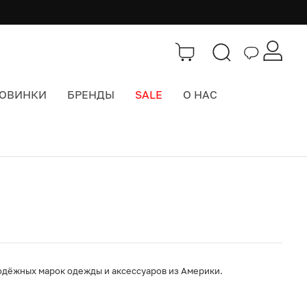
 7 ЦВЕТОВ И СПОСОБОВ НОСИТЬ
ОВИНКИ
БРЕНДЫ
SALE
О НАС
Каталог
>
Кепки бейсболки
одёжных марок одежды и аксессуаров из Америки.