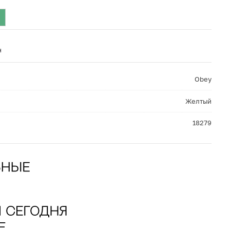
н
Obey
Желтый
18279