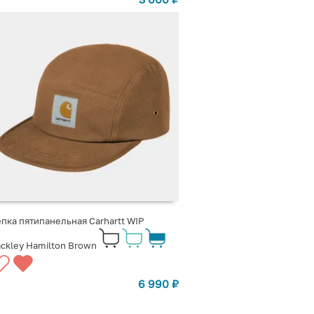
пка пятипанельная Carhartt WIP
ckley Hamilton Brown
6 990
₽