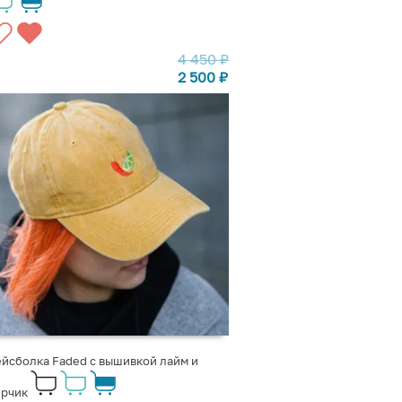
4 450
₽
2 500
₽
йсболка Faded с вышивкой лайм и
ерчик