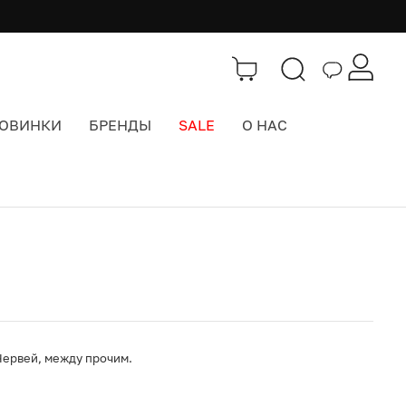
ОВИНКИ
БРЕНДЫ
SALE
О НАС
Каталог
>
Одежда
а Червей, между прочим.