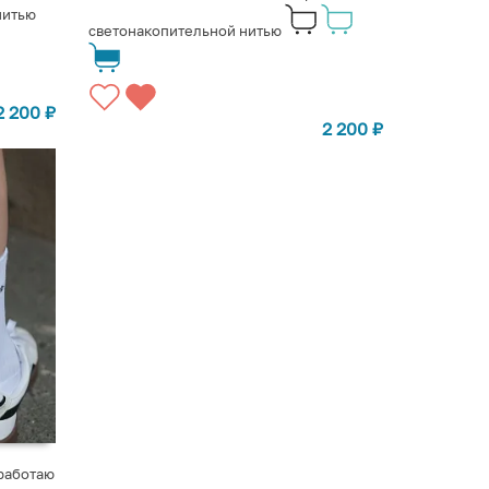
нитью
светонакопительной нитью
2 200
₽
2 200
₽
 работаю