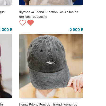
дна
Футболка Friend Function Los Animales
бежевая оверсайз
ВЫБРАТЬ ВАРИАНТЫ
4 000
₽
2 900
₽
in
Кепка Friend Function friend черная со