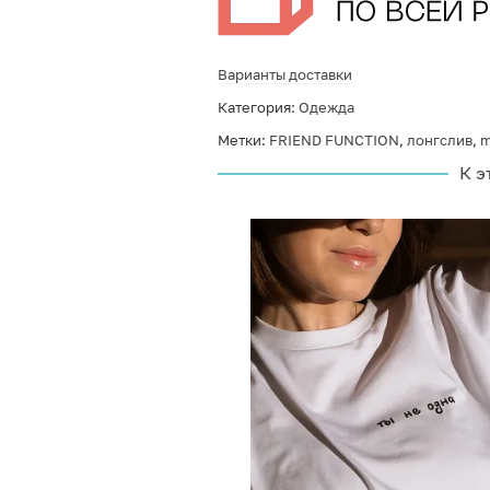
Варианты доставки
Категория:
Одежда
Метки:
FRIEND FUNCTION
,
лонгслив
,
m
К э