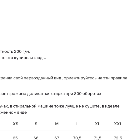
тность 200 г/м.
то это кулирная гладь.
ранял свой первозданный вид, ориентируйтесь на эти правила
сов в режиме деликатная стирка при 800 оборотах
чах, в стиральной машине тоже лучше не сушите, в идеале
оженном виде
XS
S
M
L
XL
XXL
65
66
67
70,5
71,5
72,5