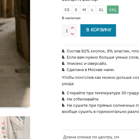
XS
S
M
L
XL
XXL
В наличии
В КОРЗИНУ
Состав 92% хлопок, 8% эластан, пло
Если вам нужно больше умных слов, 
Унисекс и оверсайз.
Сделана в Москве нами.
Чтобы лонгслив как можно дольше сох
ухода:
Стирайте при температуре 30 граду
Не отбеливайте
Не сушите при прямых солнечных лу
вообще сушить в горизонтально разл
Длина спинки по центру, см