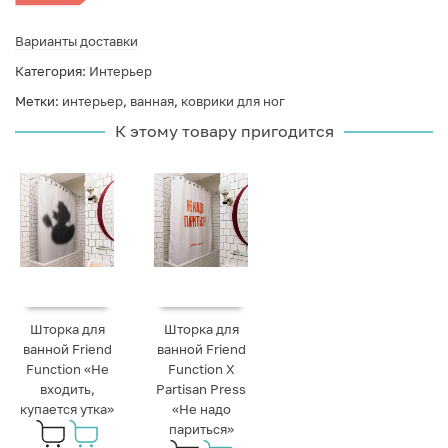
Варианты доставки
Категория:
Интерьер
Метки:
интерьер
,
ванная
,
коврики для ног
К этому товару пригодится
Шторка для
Шторка для
ванной Friend
ванной Friend
Function «Не
Function X
входить,
Partisan Press
купается утка»
«Не надо
париться»