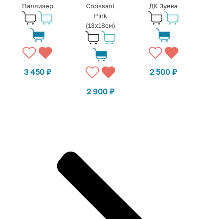
Паллизер
Croissant
ДК Зуева
Pink
(13x18см)
3 450
₽
2 500
₽
2 900
₽