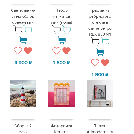
Светильник-
Набор
Графин из
стеклоблок
магнитов
ребристого
оранжевый
утки (попы)
стекла в
стиле ретро
REX 850 мл
9 900
₽
1 600
₽
1 900
₽
Сборный
Фоторамка
Плакат
маяк
Kersten
Allmodernism