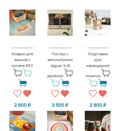
Коврик для
Постер с
Подставка
ванной с
автомобилем
для
ногами REX
Jaguar XJ6
карандашей
двойной
точилка
2 900
₽
3 500
₽
2 900
₽