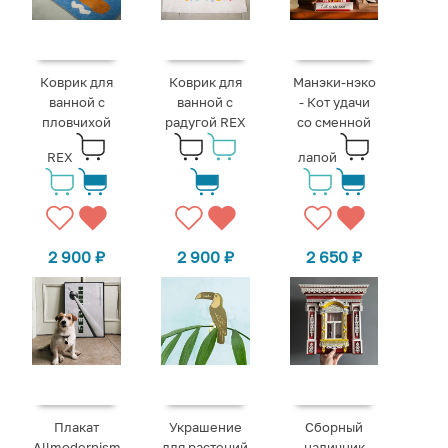
Коврик для
Коврик для
Манэки-нэко
ванной с
ванной с
- Кот удачи
пловчихой
радугой REX
со сменной
REX
лапой
2 900
₽
2 900
₽
2 650
₽
Плакат
Украшение
Сборный
Allmodernism
для растений
наличник