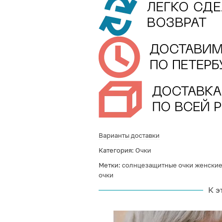
Варианты доставки
Категория:
Очки
Метки:
солнцезащитные очки женски
очки
К э