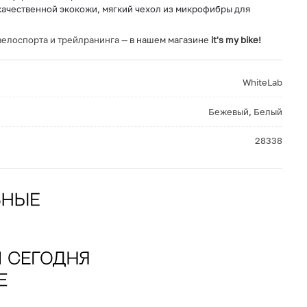
качественной экокожи, мягкий чехол из микрофибры для
 велоспорта и трейлранинга
— в нашем магазине
it's my bike!
WhiteLab
Бежевый
,
Белый
28338