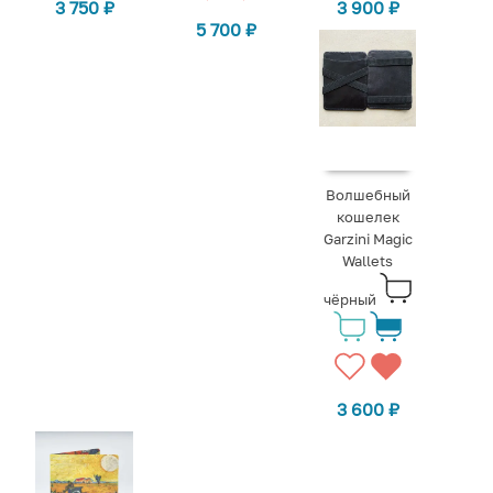
3 750
₽
3 900
₽
5 700
₽
Волшебный
кошелек
Garzini Magic
Wallets
чёрный
3 600
₽