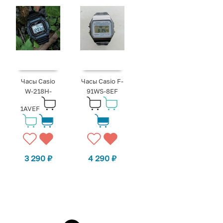
Часы Casio
Часы Casio F-
W-218H-
91WS-8EF
1AVEF
3 290
₽
4 290
₽