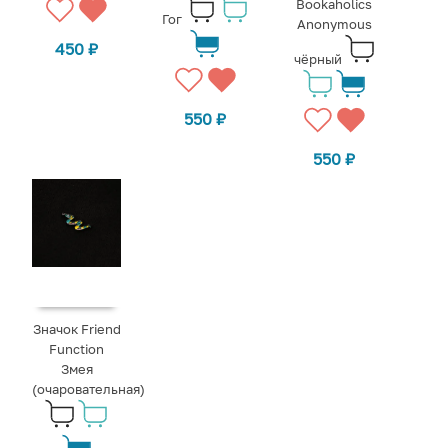
Bookaholics
Гог
Anonymous
450
₽
чёрный
550
₽
550
₽
Значок Friend
Function
Змея
(очаровательная)