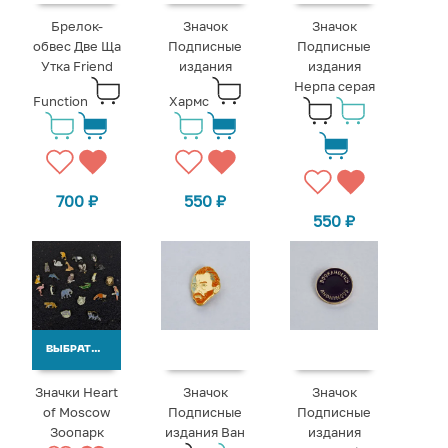
Брелок-
Значок
Значок
обвес Две Ща
Подписные
Подписные
Утка Friend
издания
издания
Нерпа серая
Function
Хармс
700
₽
550
₽
550
₽
ВЫБРАТЬ ВАРИАНТЫ
Значки Heart
Значок
Значок
of Moscow
Подписные
Подписные
Зоопарк
издания Ван
издания