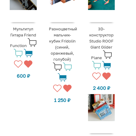
Мультитул
Разноцветный
3D-
Гитара Friend
мальчик-
конструктор
кубик Fridolin
Studio ROOF
Function
(синий,
Giant Glider
оранжевый,
Plane
голубой)
600
₽
2 400
₽
1 250
₽