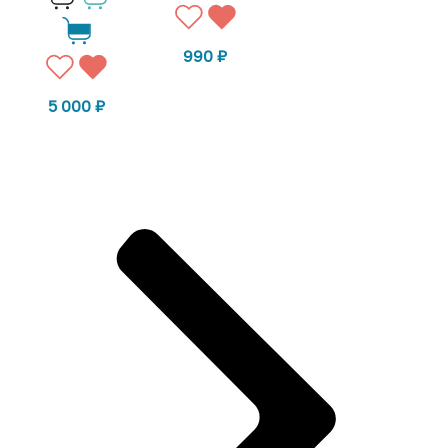
990
₽
5 000
₽