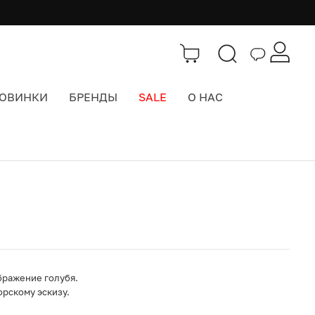
ОВИНКИ
БРЕНДЫ
SALE
О НАС
Каталог
>
Значки, брелоки, подвесы
бражение голубя.
рскому эскизу.