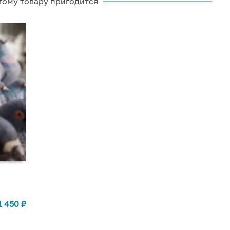
тому товару пригодится
1 450
₽