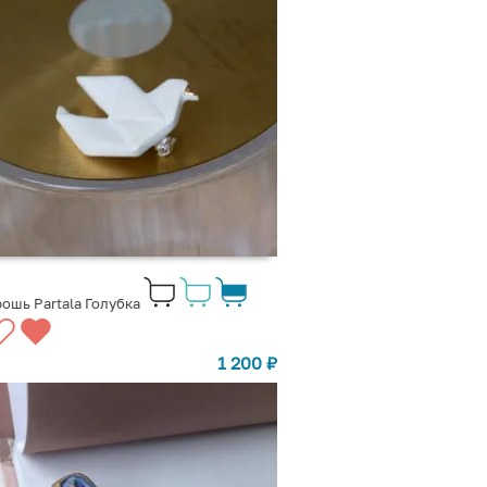
ошь Partala Голубка
1 200
₽