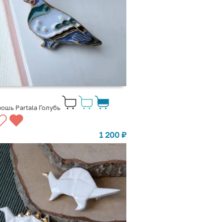
ошь Partala Голубь
1 200
₽