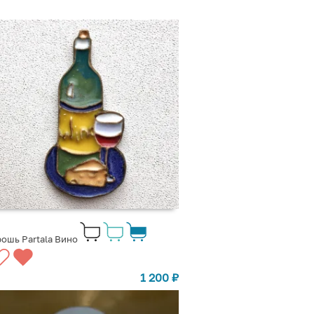
ошь Partala Вино
1 200
₽