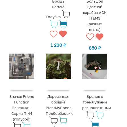
Брошь
Большой
Partala
цветной
карабин ACK
Голубка
ITEMS
(разные
цвета)
1 200
₽
850
₽
Значок Friend
Деревянная
Брелок с
Function
брошка
тремя утками
Панельки -
PlantMyBones
разноцветными
Серия П-44
Подберёзовик
(голубой)