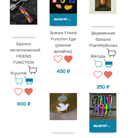
ВЫБРАТЬ ВАРИАНТЫ
Значок Friend
Деревянная
Function Еда
брошка
Брелок
(разные
PlantMyBones
металлический
дизайны)
FRIEND
Жёлудь
FUNCTION
450
₽
Klyuchik
350
₽
600
₽
ВЫБРАТЬ ВАРИАНТЫ