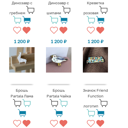
Динозавр с
Динозавр с
Креветка
гребнем
шипами
розовая
1 200
₽
1 200
₽
1 200
₽
Брошь
Брошь
Значок Friend
Partala Лама
Partala Чайка
Function
логотип