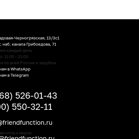
адовая-Черногрязская, 13/3c1
г
,
наб. канала Грибоедова, 71
аем каждый день
 11:00 - 21:00
м по всей России и зарубеж
нам в WhatsApp
нам в Telegram
968) 526-01-43
00) 550-32-11
friendfunction.ru
ам опта и мерча:
friendfunction.ru