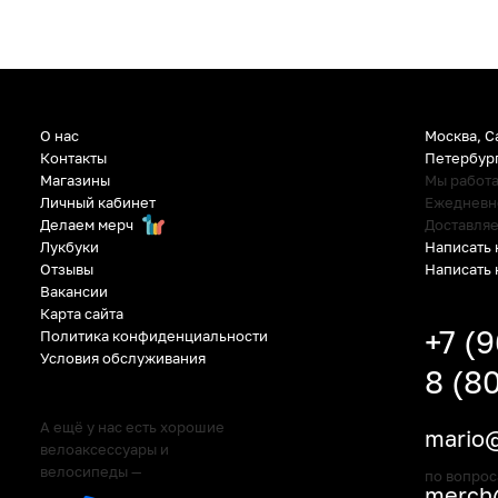
О нас
Москва, С
Контакты
Петербур
Магазины
Мы работ
Личный кабинет
Ежедневно:
Делаем мерч
Доставляе
Написать 
Лукбуки
Написать 
Отзывы
Вакансии
Карта сайта
+7 (
Политика конфиденциальности
Условия обслуживания
8 (8
А ещё у нас есть хорошие
mario@
велоаксессуары и
велосипеды —
по вопрос
merch@