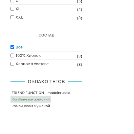
L
(5)
XL
(4)
XXL
(3)
СОСТАВ
Все
100% Хлопок
(3)
Хлопок в составе
(3)
ОБЛАКО ТЕГОВ
FRIEND FUNCTION
madeinrussia
Комбинезон женский
комбинезон мужской