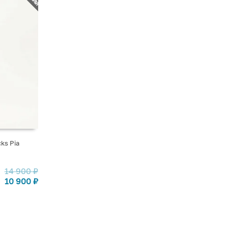
ks Pia
14 900
₽
10 900
₽