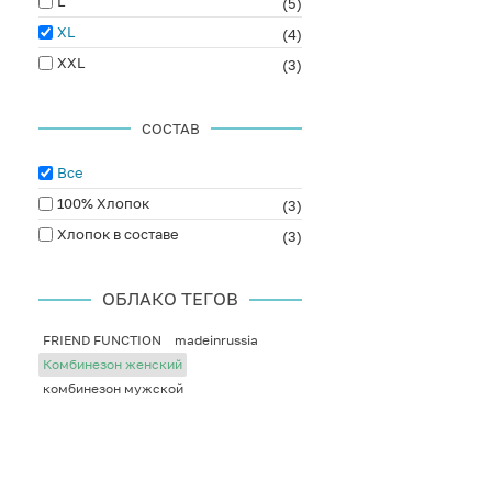
L
(5)
XL
(4)
XXL
(3)
СОСТАВ
Все
100% Хлопок
(3)
Хлопок в составе
(3)
ОБЛАКО ТЕГОВ
FRIEND FUNCTION
madeinrussia
Комбинезон женский
комбинезон мужской