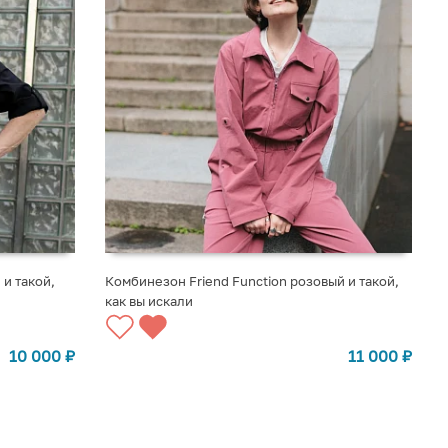
и такой,
Комбинезон Friend Function розовый и такой,
как вы искали
10 000
₽
11 000
₽