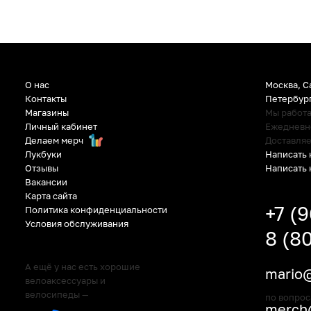
О нас
Москва, С
Контакты
Петербур
Магазины
Мы работ
Личный кабинет
Ежедневно:
Делаем мерч
Доставляе
Написать 
Лукбуки
Написать 
Отзывы
Вакансии
Карта сайта
+7 (
Политика конфиденциальности
Условия обслуживания
8 (8
А ещё у нас есть хорошие
mario@
велоаксессуары и
велосипеды —
по вопрос
merch@