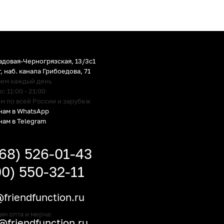
адовая-Черногрязская, 13/3c1
г
,
наб. канала Грибоедова, 71
аем каждый день
 11:00 - 21:00
м по всей России и зарубеж
нам в WhatsApp
нам в Telegram
968) 526-01-43
00) 550-32-11
friendfunction.ru
ам опта и мерча:
friendfunction.ru