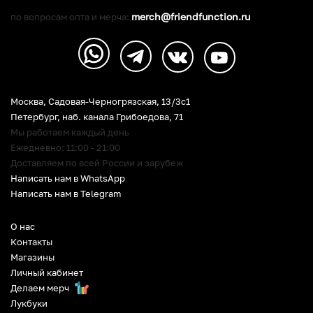
merch@friendfunction.ru
по вопросам опта и мерча:
Москва, Садовая-Черногрязская, 13/3c1
Петербург
,
наб. канала Грибоедова, 71
Мы работаем каждый день
Ежедневно: 11:00 - 21:00
Доставляем по всей России и зарубеж
Написать нам в WhatsApp
Написать нам в Telegram
О нас
Контакты
Магазины
Личный кабинет
Делаем мерч
Лукбуки