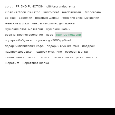
coral
FRIEND FUNCTION
giftforgrandparents
klean kanteen insulated
kusto heat
madeinrussia
teendream
ванная
варежки
вязаные шапки
женские вязаные шапки
женские шапки
миксы и молочко для ванны
мужские вязаные шапки
мужские шапки
осознанное потребление
паре
парные подарки
подарки бабушке
подарки до 3000 рублей
подарки любителям кофе
подарки музыкантам
подарок
подарок девушке
подарок мужчине
розовая шапка
синяя шапка
тепло
термос
термостакан
утки
шерсть
шерсть ff
шерстяная шапка