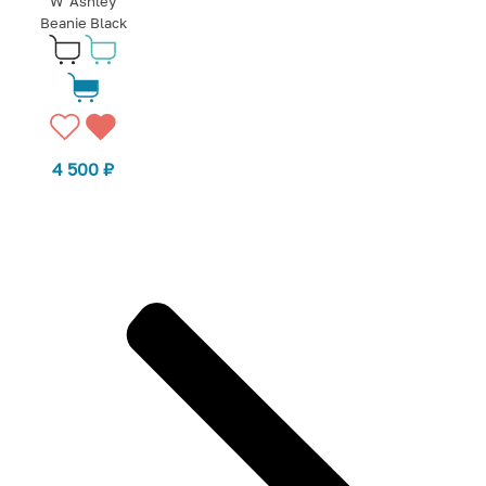
W' Ashley
Beanie Black
4 500
₽