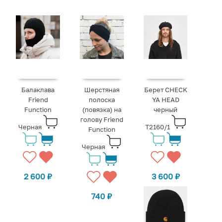
Балаклава
Шерстяная
Берет CHECK
Friend
полоска
YA HEAD
Function
(повязка) на
черный
голову Friend
Черная
T2160/1
Function
Черная
2 600
₽
3 600
₽
740
₽