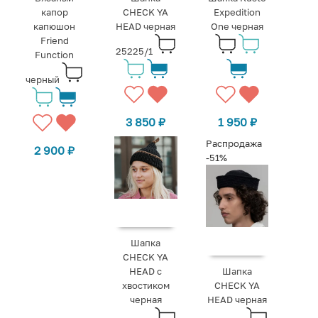
капор
CHECK YA
Expedition
капюшон
HEAD черная
One черная
Friend
25225/1
Function
черный
3 850
₽
1 950
₽
Распродажа
2 900
₽
-51%
Шапка
CHECK YA
HEAD с
Шапка
хвостиком
CHECK YA
черная
HEAD черная