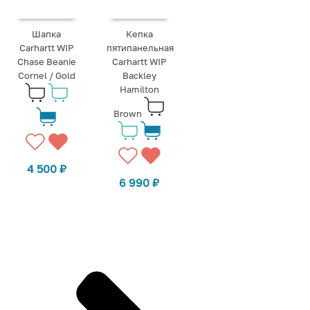
Шапка
Кепка
Carhartt WIP
пятипанельная
Chase Beanie
Carhartt WIP
Cornel / Gold
Backley
Hamilton
Brown
4 500
₽
6 990
₽