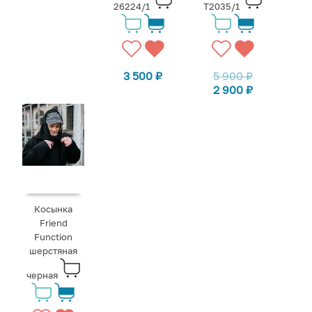
26224/1
T2035/1
3 500
₽
5 900
₽
2 900
₽
Косынка
Friend
Function
шерстяная
черная