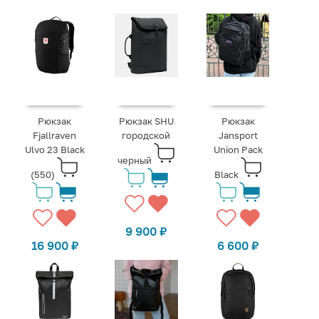
Рюкзак
Рюкзак SHU
Рюкзак
Fjallraven
городской
Jansport
Ulvo 23 Black
Union Pack
черный
(550)
Black
9 900
₽
16 900
₽
6 600
₽