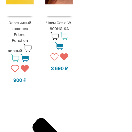
Эластичный
Часы Casio W-
кошелек
800HG-9A
Friend
Function
черный
3 690
₽
900
₽