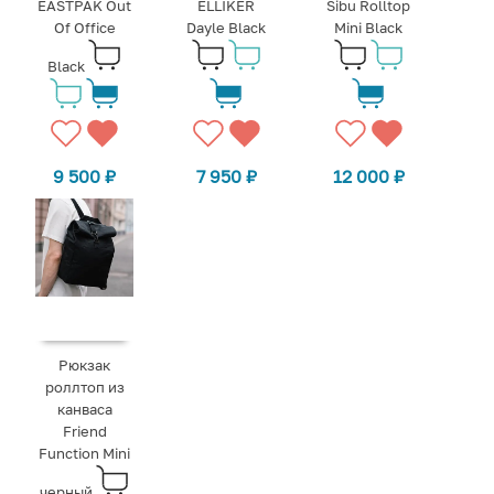
EASTPAK Out
ELLIKER
Sibu Rolltop
Of Office
Dayle Black
Mini Black
Black
9 500
₽
7 950
₽
12 000
₽
Рюкзак
роллтоп из
канваса
Friend
Function Mini
черный