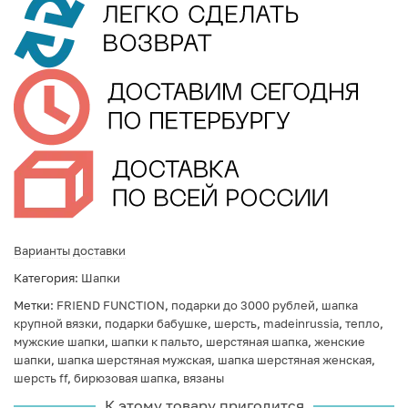
Варианты доставки
Категория:
Шапки
Метки:
FRIEND FUNCTION
,
подарки до 3000 рублей
,
шапка
крупной вязки
,
подарки бабушке
,
шерсть
,
madeinrussia
,
тепло
,
мужские шапки
,
шапки к пальто
,
шерстяная шапка
,
женские
шапки
,
шапка шерстяная мужская
,
шапка шерстяная женская
,
шерсть ff
,
бирюзовая шапка
,
вязаны
К этому товару пригодится