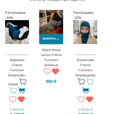
Распродажа
Распродажа
-30%
-20%
ВЫБРАТЬ ВАРИАНТЫ
Шерстяные
носки Friend
Балаклава
Варежки
Function
Friend
Friend
зелёные
Function
Function
Изумрудная
Бирюзово-
550
₽
серые
2 600
₽
1 800
₽