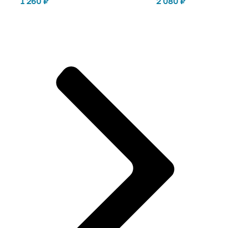
2 080
₽
1 260
₽