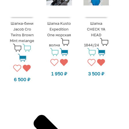
Шапка-бини
Шапка Kusto
Шапка
Jacob Cro
Expedition
CHECK YA
Twins Brown
One морская
HEAD
Mint melange
волна
1844/24
1 950
₽
3 500
₽
6 500
₽