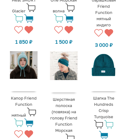
Heat SHORT
One Морская
барашковая
Friend
Glacier
волна
Function
мятный
индиго
1 850
₽
1 500
₽
3 000
₽
Капор Friend
Шапка The
Шерстяная
Function
Hundreds
полоска
Crisp
(повязка) на
мятный
Turquoise
голову Friend
Function
Морская