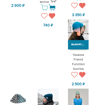
волна
2 900
₽
3 350
₽
740
₽
ВЫБРАТЬ ВАРИАНТЫ
Ушанка
Friend
Function
Sunrise
2 500
₽