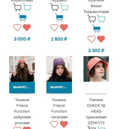
коралловая
Терракот
Крупной
Вязки
Терракотовая
3 000
₽
1 800
₽
2 300
₽
ВЫБРАТЬ ВАРИАНТЫ
ВЫБРАТЬ ВАРИАНТЫ
Ушанка
Ушанка
Панама
Friend
Friend
CHECK YA
Function
Function
HEAD
зебровая
тигровая
оранжевая
розовая
22597/71