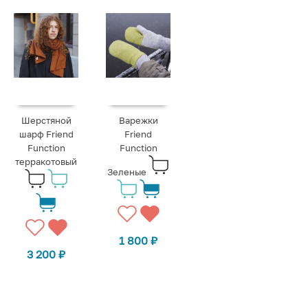
Шерстяной
Варежки
шарф Friend
Friend
Function
Function
терракотовый
Зеленые
1 800
₽
3 200
₽