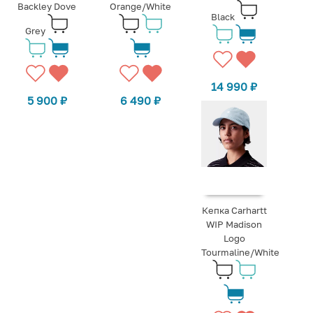
Backley Dove
Orange/White
Black
Grey
14 990
₽
5 900
₽
6 490
₽
Кепка Carhartt
WIP Madison
Logo
Tourmaline/White