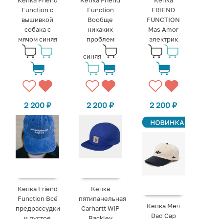
Кепка Friend
Кепка Friend
Кепка
Function с
Function
FRIEND
вышивкой
Вообще
FUNCTION
собака с
никаких
Mas Amor
мячом синяя
проблем
электрик
синяя
2 200
₽
2 200
₽
2 200
₽
Кепка Friend
Кепка
Function Всё
пятипанельная
Кепка Меч
предрассудки
Carhartt WIP
Dad Cap
и пустое
Backley