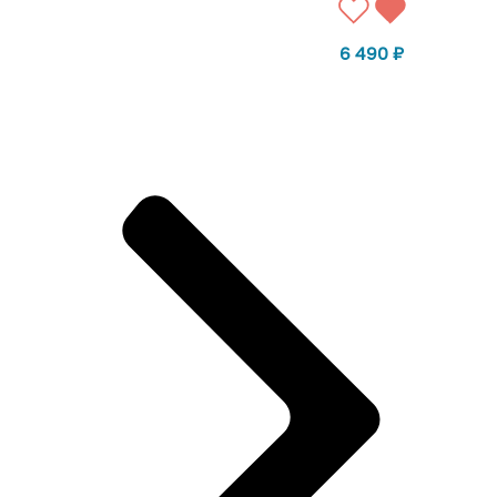
6 490
₽