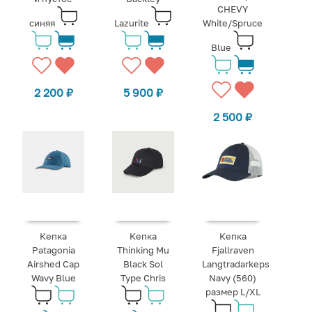
CHEVY
синяя
Lazurite
White/Spruce
Blue
2 200
₽
5 900
₽
2 500
₽
Кепка
Кепка
Кепка
Patagonia
Thinking Mu
Fjallraven
Airshed Cap
Black Sol
Langtradarkeps
Wavy Blue
Type Chris
Navy (560)
размер L/XL