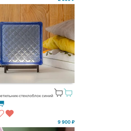
етильник-стеклоблок синий
9 900
₽