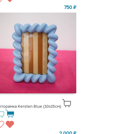
750
₽
торамка Kersten Blue (10x15см)
2 000
₽