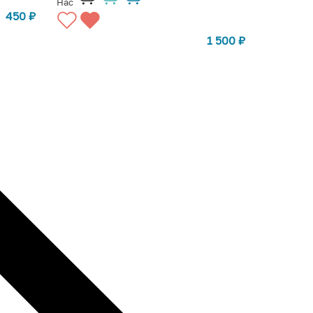
Нас
450
₽
1 500
₽