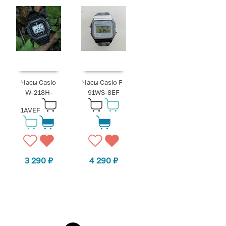
Часы Casio
Часы Casio F-
W-218H-
91WS-8EF
1AVEF
3 290
₽
4 290
₽