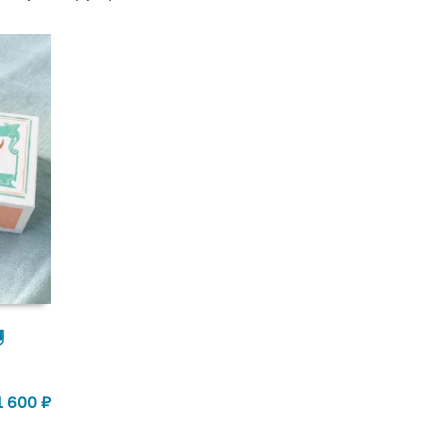
1 600
₽