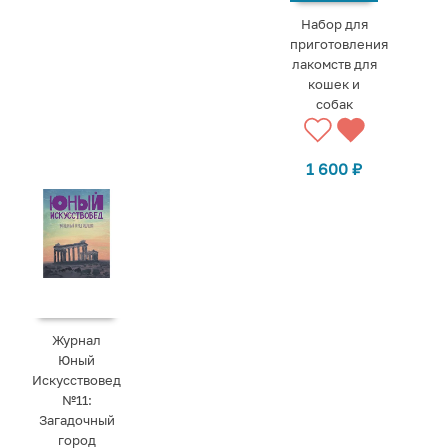
Набор для
приготовления
лакомств для
кошек и
собак
1 600
₽
Журнал
Юный
Искусствовед
№11:
Загадочный
город