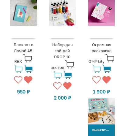
Блокнот с
Набор для
Огромная
Ламой A5
тай-дай
раскраска
DROP 10
REX
OMY Lily
цветов
550
₽
1 900
₽
2 000
₽
ВЫБРАТЬ ВАРИАНТЫ