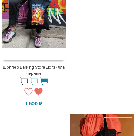
Шоппер Barking Store Догзилла
чёрный
1 500
₽