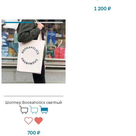
1 200
₽
Шоппер Bookaholics светлый
700
₽