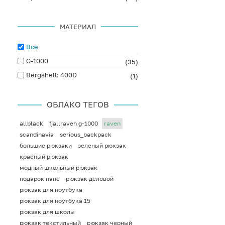
МАТЕРИАЛ
Все
G-1000
(35)
Bergshell: 400D
(1)
ОБЛАКО ТЕГОВ
allblack
fjallraven g-1000
raven
scandinavia
serious_backpack
большие рюкзаки
зеленый рюкзак
красный рюкзак
модный школьный рюкзак
подарок папе
рюкзак деловой
рюкзак для ноутбука
рюкзак для ноутбука 15
рюкзак для школы
рюкзак текстильный
рюкзак черный