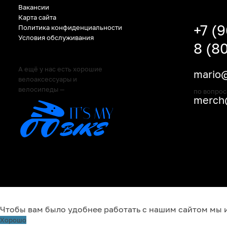
Вакансии
Карта сайта
+7 (
Политика конфиденциальности
Условия обслуживания
8 (8
А ещё у нас есть хорошие
mario@
велоаксессуары и
велосипеды —
по вопрос
merch@
Чтобы вам было удобнее работать с нашим сайтом мы 
Хорошо