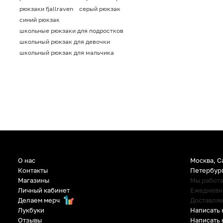
рюкзаки fjallraven
серый рюкзак
синий рюкзак
школьные рюкзаки для подростков
школьный рюкзак для девочки
школьный рюкзак для мальчика
О нас
Москва, С
Контакты
Петербур
Магазины
Мы работ
Личный кабинет
Ежедневно:
Делаем мерч
Доставляе
Написать 
Лукбуки
Написать 
Отзывы