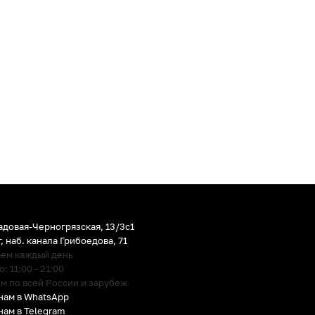
адовая-Черногрязская, 13/3c1
г
,
наб. канала Грибоедова, 71
аем каждый день
 11:00 - 21:00
м по всей России и зарубеж
нам в WhatsApp
нам в Telegram