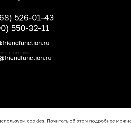
968) 526-01-43
00) 550-32-11
friendfunction.ru
ам опта и мерча:
friendfunction.ru
используем cookies. Почитать об этом подробнее можн