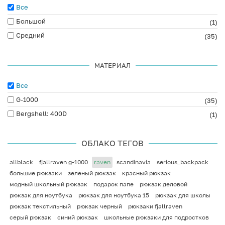
Все
Большой
(1)
Средний
(35)
МАТЕРИАЛ
Все
G-1000
(35)
Bergshell: 400D
(1)
ОБЛАКО ТЕГОВ
allblack
fjallraven g-1000
raven
scandinavia
serious_backpack
большие рюкзаки
зеленый рюкзак
красный рюкзак
модный школьный рюкзак
подарок папе
рюкзак деловой
рюкзак для ноутбука
рюкзак для ноутбука 15
рюкзак для школы
рюкзак текстильный
рюкзак черный
рюкзаки fjallraven
серый рюкзак
синий рюкзак
школьные рюкзаки для подростков