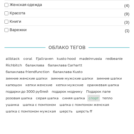
Женская одежда
(4)
Красота
(9)
Книги
(3)
Варежки
(1)
ОБЛАКО ТЕГОВ
allblack
coral
Fjallraven
kusto hood
madeinrussia
redbeanie
Richbitch
балаклава
балаклава Carhartt
балаклава friendfunction
балаклава Kusto
зимние женские шапки
зимние мужские шапки
зимние шапки
капюшон
кепки женские
кепки мужские
оранжевая шапка
подарки до 3000 рублей
подарок моднику
Подарок папе
розовая шапка
серая шапка
синяя шапка
спорт
тепло
ушанка
шапка с помпоном
шапка с помпоном женская
шапка с помпоном мужская
шерсть
шерсть ff