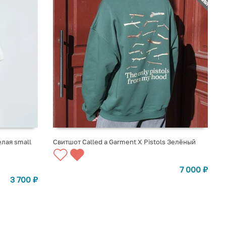
лая small
Свитшот Called a Garment X Pistols Зелёный
СООБЩИТЬ О ПОСТУПЛЕНИИ
7 000
₽
3 700
₽