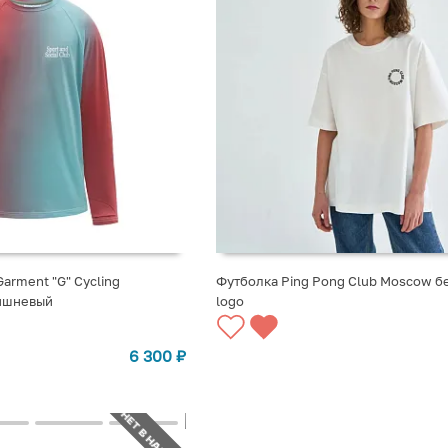
Garment "G" Cycling
Футболка Ping Pong Club Moscow бе
вишневый
logo
6 300
₽
НЕТ В НАЛИЧИИ