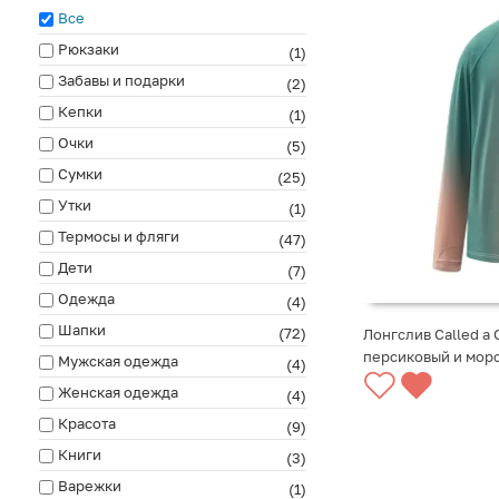
Все
Рюкзаки
(1)
Забавы и подарки
(2)
Кепки
(1)
Очки
(5)
Сумки
(25)
Утки
(1)
Термосы и фляги
(47)
Дети
(7)
Одежда
(4)
Шапки
(72)
Лонгслив Called a 
персиковый и мор
Мужская одежда
(4)
СООБЩИТЬ О ПО
Женская одежда
(4)
Красота
(9)
Книги
(3)
Варежки
(1)