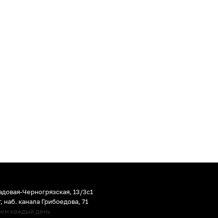
адовая-Черногрязская, 13/3c1
г
,
наб. канала Грибоедова, 71
аем каждый день