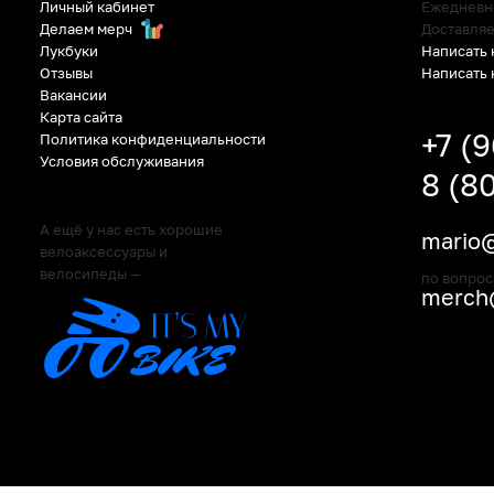
Личный кабинет
Ежедневно:
Делаем мерч
Доставляе
Написать 
Лукбуки
Написать 
Отзывы
Вакансии
Карта сайта
+7 (
Политика конфиденциальности
Условия обслуживания
8 (8
А ещё у нас есть хорошие
mario@
велоаксессуары и
велосипеды —
по вопрос
merch@