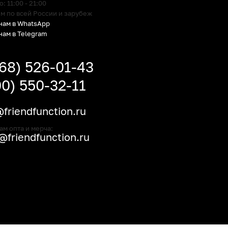
 11:00 - 21:00
м по всей России и зарубеж
нам в WhatsApp
нам в Telegram
968) 526-01-43
00) 550-32-11
friendfunction.ru
ам опта и мерча:
friendfunction.ru