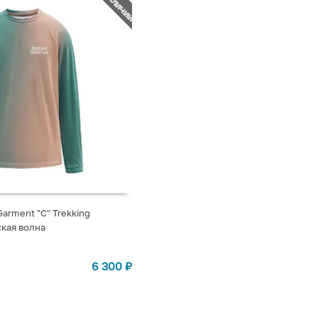
Garment "C" Trekking
ская волна
СТУПЛЕНИИ
6 300
₽