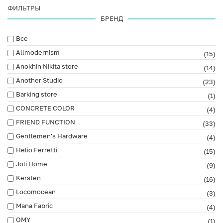
ФИЛЬТРЫ
БРЕНД
Все
Allmodernism
(15)
Anokhin Nikita store
(14)
Another Studio
(23)
Barking store
(1)
CONCRETE COLOR
(4)
FRIEND FUNCTION
(33)
Gentlemen's Hardware
(4)
Helio Ferretti
(15)
Joli Home
(9)
Kersten
(16)
Locomocean
(3)
Mana Fabric
(4)
OMY
(1)