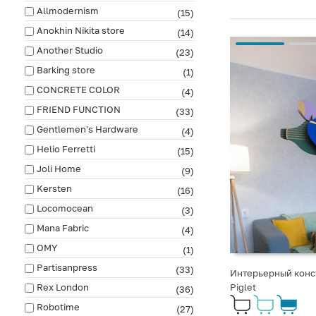
Allmodernism
(15)
Anokhin Nikita store
(14)
Another Studio
(23)
Barking store
(1)
CONCRETE COLOR
(4)
FRIEND FUNCTION
(33)
Gentlemen's Hardware
(4)
Helio Ferretti
(15)
Joli Home
(9)
Kersten
(16)
Locomocean
(3)
Mana Fabric
(4)
OMY
(1)
Partisanpress
(33)
Интерьерный конст
Rex London
Piglet
(36)
Robotime
(27)