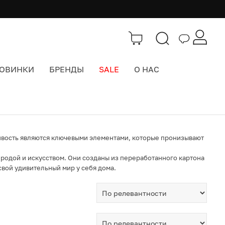
ОВИНКИ
БРЕНДЫ
SALE
О НАС
Каталог
>
Интерьер
>
Studio ROOF
гривость являются ключевыми элементами, которые пронизывают
родой и искусством. Они созданы из переработанного картона
свой удивительный мир у себя дома.