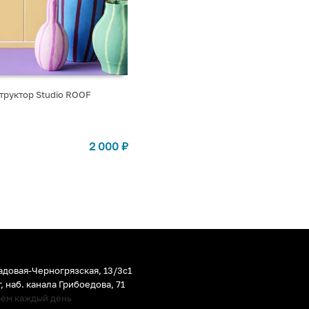
труктор Studio ROOF
СТУПЛЕНИИ
2 000
₽
адовая-Черногрязская, 13/3c1
г
,
наб. канала Грибоедова, 71
аем каждый день