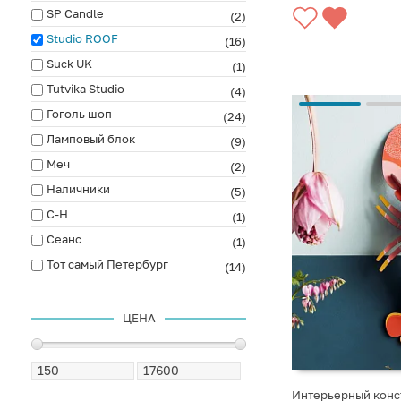
SP Candle
(2)
Studio ROOF
(16)
Suck UK
(1)
Tutvika Studio
(4)
Гоголь шоп
(24)
Ламповый блок
(9)
Меч
(2)
Наличники
(5)
С-Н
(1)
Сеанс
(1)
Тот самый Петербург
(14)
ЦЕНА
Интерьерный конст