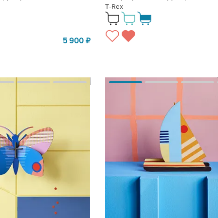
T-Rex
5 900
₽