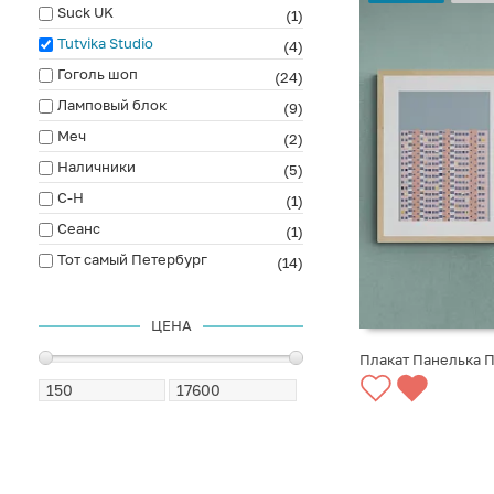
Suck UK
(1)
Tutvika Studio
(4)
Гоголь шоп
(24)
Ламповый блок
(9)
Меч
(2)
Наличники
(5)
С-Н
(1)
Сеанс
(1)
Тот самый Петербург
(14)
ЦЕНА
Плакат Панелька 
СООБЩИТЬ О ПО