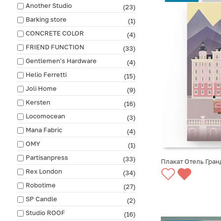
Another Studio
(23)
Barking store
(1)
CONCRETE COLOR
(4)
FRIEND FUNCTION
(33)
Gentlemen's Hardware
(4)
Helio Ferretti
(15)
Joli Home
(9)
Kersten
(16)
Locomocean
(3)
Mana Fabric
(4)
OMY
(1)
Partisanpress
(33)
Плакат Отель Гра
Rex London
(34)
СООБЩИТЬ О ПО
Robotime
(27)
SP Candle
(2)
Studio ROOF
(16)