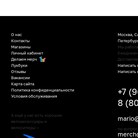
О нас
Москва, С
Контакты
Петербур
Магазины
Мы работ
Личный кабинет
Ежедневно:
Делаем мерч
Доставляе
Написать 
Лукбуки
Написать 
Отзывы
Вакансии
Карта сайта
+7 (
Политика конфиденциальности
Условия обслуживания
8 (8
А ещё у нас есть хорошие
mario@
велоаксессуары и
велосипеды —
по вопрос
merch@