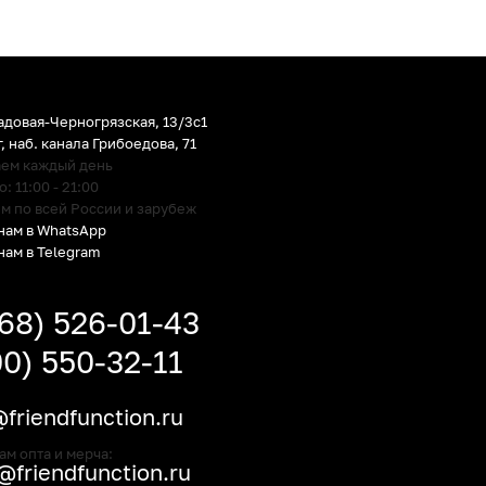
адовая-Черногрязская, 13/3c1
г
,
наб. канала Грибоедова, 71
аем каждый день
 11:00 - 21:00
м по всей России и зарубеж
нам в WhatsApp
нам в Telegram
968) 526-01-43
00) 550-32-11
friendfunction.ru
ам опта и мерча:
friendfunction.ru