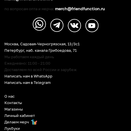
merch@friendfunction.ru
по вопросам опта и мерча:
Москва, Садовая-Черногрязская, 13/3c1
Петербург
,
наб. канала Грибоедова, 71
Мы работаем каждый день
Ежедневно: 11:00 - 21:00
Доставляем по всей России и зарубеж
Написать нам в WhatsApp
Написать нам в Telegram
О нас
Контакты
Магазины
Личный кабинет
Делаем мерч
Лукбуки