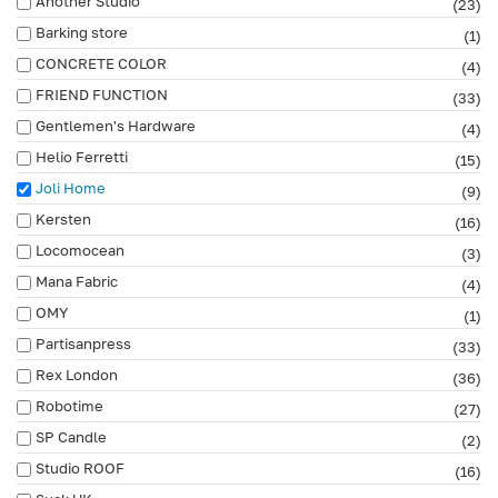
Another Studio
(23)
Barking store
(1)
CONCRETE COLOR
(4)
FRIEND FUNCTION
(33)
Gentlemen's Hardware
(4)
Helio Ferretti
(15)
Joli Home
(9)
Kersten
(16)
Locomocean
(3)
Mana Fabric
(4)
OMY
(1)
Partisanpress
(33)
Rex London
(36)
Robotime
(27)
SP Candle
(2)
Studio ROOF
(16)